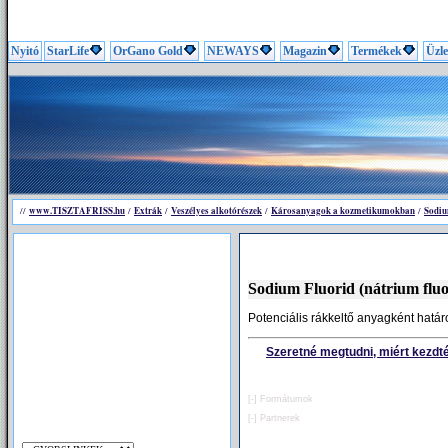
Nyitó
StarLife
OrGano Gold
NEWAYS
Magazin
Termékek
Üzle
www.TISZTAFRISS.hu
Extrák
Veszélyes alkotórészek
Károsanyagok a kozmetikumokban
Sodiu
//
/
/
/
/
Sodium Fluorid (nátrium fluo
Potenciális rákkeltő anyagként hatá
Szeretné megtudni, miért kezdté
[-]
Formátumok
[-]
Partnerek