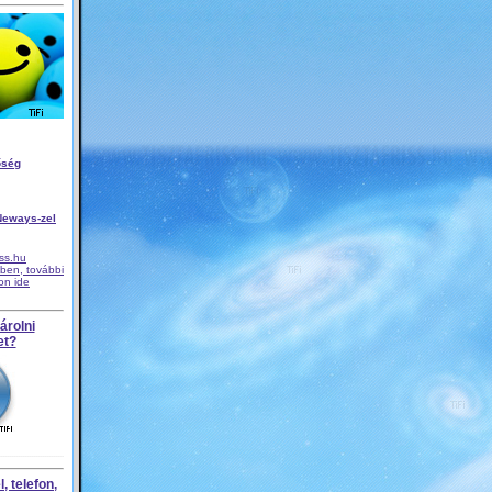
őség
Neways-zel
iss.hu
ben, további
son ide
árolni
et?
, telefon,