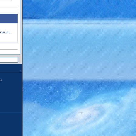
riss.hu
ás