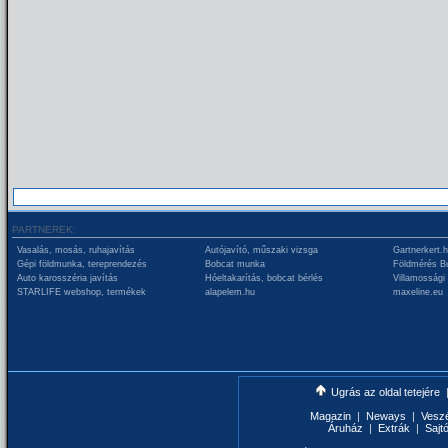
PARTNEREK:
Vasalás, mosás, ruhajavítás
Autójavító, műszaki vizsga
Gartnerkert.
Gépi földmunka, tereprendezés
Bobcat munka
Földmérés B
Auto karosszéria javítás
Hóeltakarítás, bobcat bérlés
Villamossági
STARLIFE webshop, termékek
alapelem.hu
maxeline.eu
Ugrás az oldal tetejére
Magazin
|
Neways
|
Vesz
Áruház
|
Extrák
|
Sajt