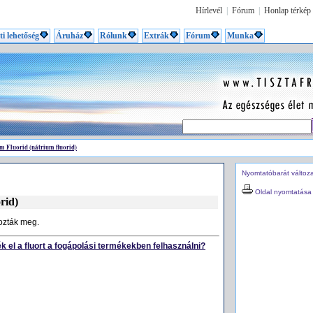
Hírlevél
|
Fórum
|
Honlap térkép
ti lehetőség
Áruház
Rólunk
Extrák
Fórum
Munka
m Fluorid (nátrium fluorid)
Nyomtatóbarát változ
Oldal nyomtatása
rid)
rozták meg.
k el a fluort a fogápolási termékekben felhasználni?