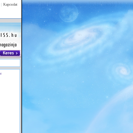
|
Kapcsolat
at