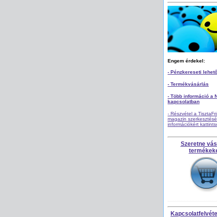
Engem érdekel:
- Pénzkereseti lehet
- Termékvásárlás
- Több információ a 
kapcsolatban
- Részvétel a TisztaFr
magazin szerkesztésé
információkért kattint
Szeretne vás
termékek
Kapcsolatfelvétel