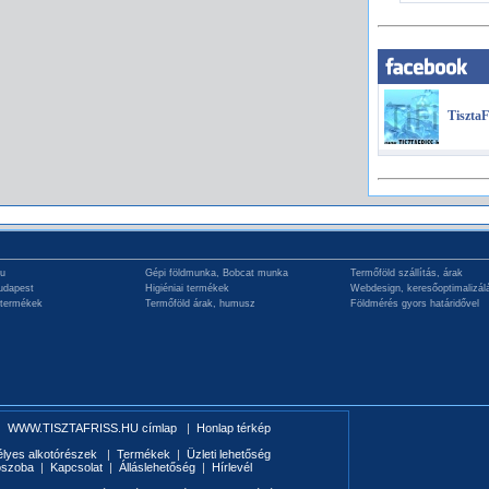
TisztaF
hu
Gépi földmunka, Bobcat munka
Termőföld szállítás, árak
udapest
Higiéniai termékek
Webdesign, keresőoptimalizál
 termékek
Termőföld árak, humusz
Földmérés gyors határidővel
|
WWW.TISZTAFRISS.HU címlap
|
Honlap térkép
élyes alkotórészek
|
Termékek
|
Üzleti lehetőség
ószoba
|
Kapcsolat
|
Álláslehetőség
|
Hírlevél