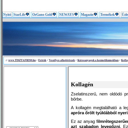
Nyitó
StarLife
OrGano Gold
NEWAYS
Magazin
Termékek
Üzle
www.TISZTAFRISS.hu
Extrák
Veszélyes alkotórészek
Károsanyagok a kozmetikumokban
Kolla
//
/
/
/
/
Kollagén
Zselatinszerű, nem oldódó pr
bőrbe.
A kollagén megtalálható a l
apróra őrölt tyúklábból nyeri
Ez az anyag f
ilmrétegszerűe
azt szabadon levegőzni
. E