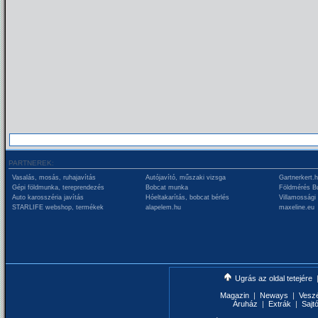
PARTNEREK:
Vasalás, mosás, ruhajavítás
Autójavító, műszaki vizsga
Gartnerkert.
Gépi földmunka, tereprendezés
Bobcat munka
Földmérés B
Auto karosszéria javítás
Hóeltakarítás, bobcat bérlés
Villamossági
STARLIFE webshop, termékek
alapelem.hu
maxeline.eu
Ugrás az oldal tetejére
Magazin
|
Neways
|
Vesz
Áruház
|
Extrák
|
Sajt