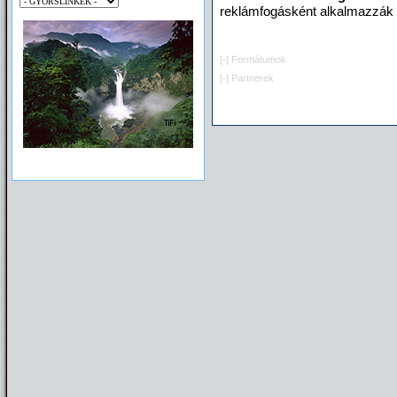
reklámfogásként alkalmazzák 
[-]
Formátumok
[-]
Partnerek
Egészséges környezet