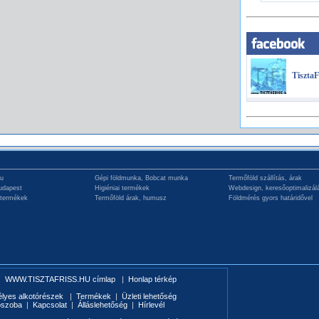
TisztaF
hu
Gépi földmunka, Bobcat munka
Termőföld szállítás, árak
udapest
Higiéniai termékek
Webdesign, keresőoptimalizál
 termékek
Termőföld árak, humusz
Földmérés gyors határidővel
|
WWW.TISZTAFRISS.HU címlap
|
Honlap térkép
élyes alkotórészek
|
Termékek
|
Üzleti lehetőség
ószoba
|
Kapcsolat
|
Álláslehetőség
|
Hírlevél