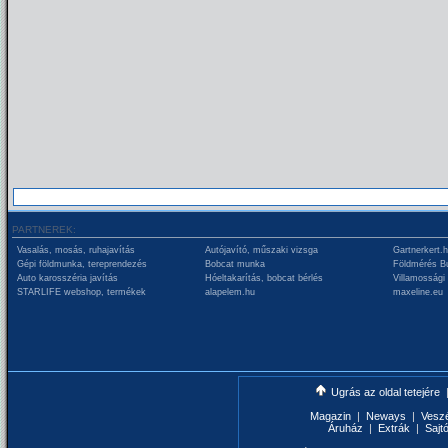
PARTNEREK:
Vasalás, mosás, ruhajavítás
Autójavító, műszaki vizsga
Gartnerkert.
Gépi földmunka, tereprendezés
Bobcat munka
Földmérés B
Auto karosszéria javítás
Hóeltakarítás, bobcat bérlés
Villamossági
STARLIFE webshop, termékek
alapelem.hu
maxeline.eu
Ugrás az oldal tetejére
Magazin
|
Neways
|
Vesz
Áruház
|
Extrák
|
Sajt