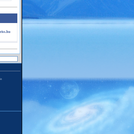
riss.hu
ás