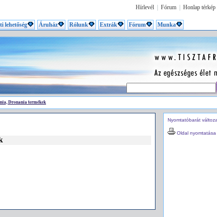
Hírlevél
|
Fórum
|
Honlap térkép
ti lehetőség
Áruház
Rólunk
Extrák
Fórum
Munka
nia, Dronania termékek
Nyomtatóbarát változ
Oldal nyomtatása
k