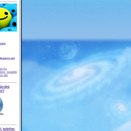
őség
Neways-zel
iss.hu
ben, további
son ide
árolni
et?
, telefon,