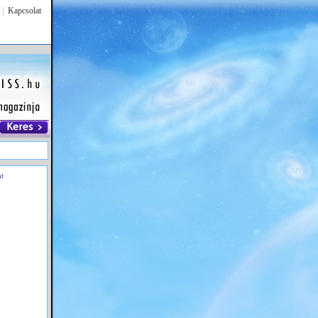
|
Kapcsolat
at