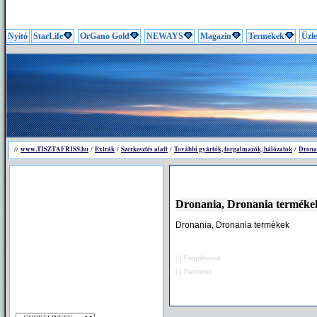
Nyitó
StarLife
OrGano Gold
NEWAYS
Magazin
Termékek
Üzle
www.TISZTAFRISS.hu
Extrák
Szerkesztés alatt
További gyártók, forgalmazók, hálózatok
Drona
//
/
/
/
/
Dronania, Dronania terméke
Dronania, Dronania termékek
[-]
Formátumok
[-]
Partnerek