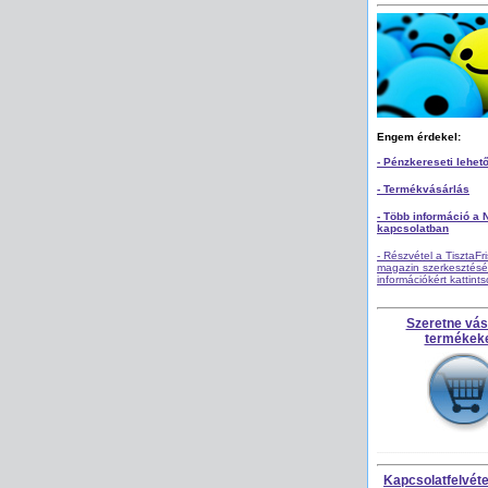
Engem érdekel:
- Pénzkereseti lehet
- Termékvásárlás
- Több információ a 
kapcsolatban
- Részvétel a TisztaFr
magazin szerkesztésé
információkért kattint
Szeretne vás
termékek
Kapcsolatfelvétel