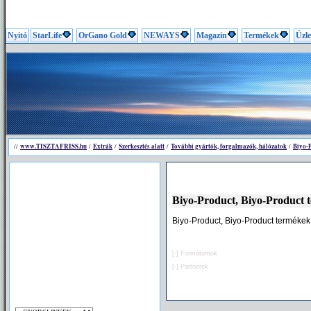
Nyitó
StarLife
OrGano Gold
NEWAYS
Magazin
Termékek
Üzle
www.TISZTAFRISS.hu
Extrák
Szerkesztés alatt
További gyártók, forgalmazók, hálózatok
Biyo-P
//
/
/
/
/
Biyo-Product, Biyo-Product 
Biyo-Product, Biyo-Product termékek
[-]
Formátumok
[-]
Partnerek