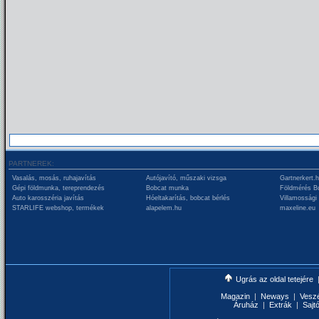
PARTNEREK:
Vasalás, mosás, ruhajavítás
Autójavító, műszaki vizsga
Gartnerkert.
Gépi földmunka, tereprendezés
Bobcat munka
Földmérés B
Auto karosszéria javítás
Hóeltakarítás, bobcat bérlés
Villamossági
STARLIFE webshop, termékek
alapelem.hu
maxeline.eu
Ugrás az oldal tetejére
Magazin
|
Neways
|
Vesz
Áruház
|
Extrák
|
Sajt