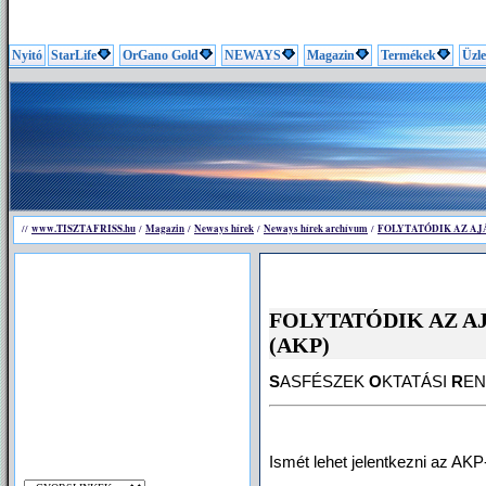
Nyitó
StarLife
OrGano Gold
NEWAYS
Magazin
Termékek
Üzle
www.TISZTAFRISS.hu
Magazin
Neways hírek
Neways hírek archívum
FOLYTATÓDIK AZ AJ
//
/
/
/
/
FOLYTATÓDIK AZ A
(AKP)
S
ASFÉSZEK
O
KTATÁSI
R
EN
Ismét lehet jelentkezni az AKP