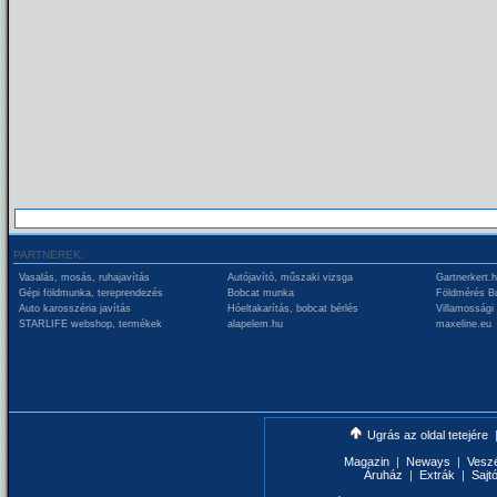
PARTNEREK:
Vasalás, mosás, ruhajavítás
Autójavító, műszaki vizsga
Gartnerkert.
Gépi földmunka, tereprendezés
Bobcat munka
Földmérés B
Auto karosszéria javítás
Hóeltakarítás, bobcat bérlés
Villamossági
STARLIFE webshop, termékek
alapelem.hu
maxeline.eu
Ugrás az oldal tetejére
Magazin
|
Neways
|
Vesz
Áruház
|
Extrák
|
Sajt