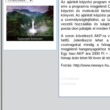
Az ajánlott képzési program
erre a programra megjelenő C
képzést és motivációt bizto
könyvet. Az ajánlott képzési p
a személyiségfejlődést, az üz
vezetői hozzáállás és tulaj
postai úton juttatják el minden
A soron következő AKP-ra val
Egészséges környezet
hétfő. Jelentkezni lehet a
csomagokat mindig a hónap
megjelenő hanganyagokhoz t
Egy havi AKP ára 3300 Ft + 2
hónap árán lehet fél éven át r
Forrás: http://www.neways-hu
[-]
Formátumok
[-]
Partnerek