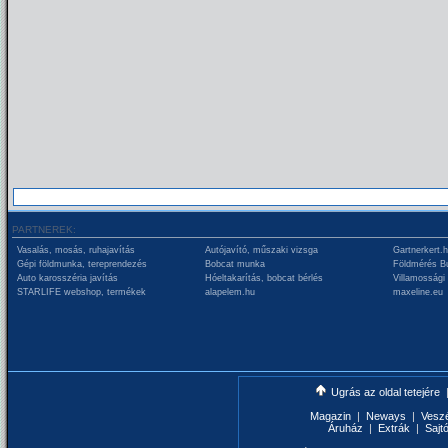
PARTNEREK:
Vasalás, mosás, ruhajavítás
Autójavító, műszaki vizsga
Gartnerkert.
Gépi földmunka, tereprendezés
Bobcat munka
Földmérés B
Auto karosszéria javítás
Hóeltakarítás, bobcat bérlés
Villamossági
STARLIFE webshop, termékek
alapelem.hu
maxeline.eu
Ugrás az oldal tetejére
Magazin
|
Neways
|
Vesz
Áruház
|
Extrák
|
Sajt