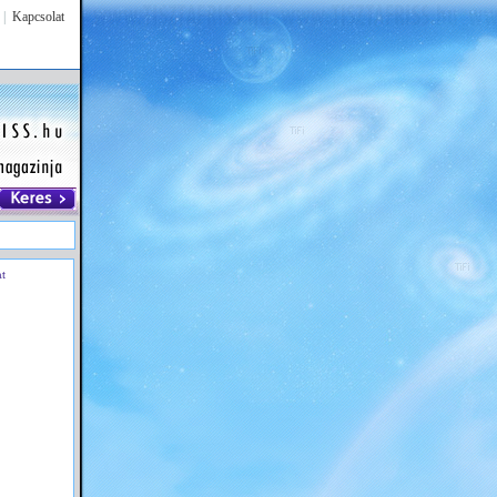
|
Kapcsolat
at