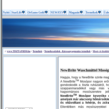
Nyitó
StarLife
OrGano Gold
NEWAYS
Magazin
Termékek
Üzle
www.TISZTAFRISS.hu
Termékek
Termékcsaládok - Károsanyagmentes termékek
Mosó- és tisztít
//
/
/
/
NewBrite Waschmittel Mosó
Hagyja, hogy a NewBrite szinte mag
TM
A NewBrite
Mosópor nagyon erős 
gondoskodik a tiszta ruházatról,
szappanmaradékot vagy más 
hagyományos mosószerekre jel
TM
NewBrite
Mosópor keveréke er
amelyek már alacsony hőmérséklete
és eltávolítani a fehérje, és zsí
Ellentétben más mosószerekkel