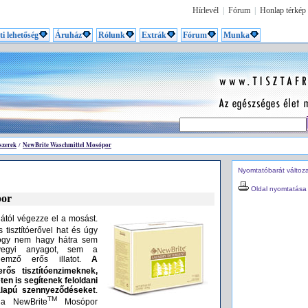
Hírlevél
|
Fórum
|
Honlap térkép
ti lehetőség
Áruház
Rólunk
Extrák
Fórum
Munka
ószerek
NewBrite Waschmittel Mosópor
/
Nyomtatóbarát változ
Oldal nyomtatása
por
ától végezze el a mosást.
tisztítóerővel hat és úgy
 hogy nem hagy hátra sem
vegyi anyagot, sem a
lemző erős illatot.
A
ős tisztítóenzimeknek,
n is segítenek feloldani
ralapú szennyeződéseket
.
TM
 a NewBrite
Mosópor