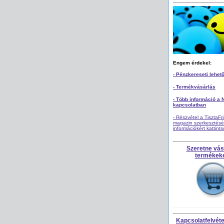
Engem érdekel:
- Pénzkereseti lehet
- Termékvásárlás
- Több információ a 
kapcsolatban
- Részvétel a TisztaFr
magazin szerkesztésé
információkért kattint
Szeretne vás
termékek
Kapcsolatfelvétel