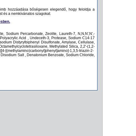
mb hozzáadása bőségesen elegendő, hogy feloldja a
ést és a nemkívánatos szagokat.
ésben.
e, Sodium Percarbonate, Zeolite, Laureth-7, N,N,N',N',-
 Polyacrylic Acid , Undeceth-3, Protease, Sodium C14-17
odium Distyrylbiphenyl Disulfonate, Amylase, Cellulase,
ctamethylcyclotetrasiloxane, Methylated Silica, 2,2'-(1,2-
-[[4-[(methylamino)carbonyl]phenyl]amino]-1,3,5-triazin-2-
cid Disodium Salt , Denatonium Benzoate, Sodium Chloride,