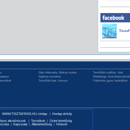
TisztaF
hu
Gépi földmunka, Bobcat munka
Termőföld szállítás, árak
udapest
Higiéniai termékek
Webdesign, keresőoptimalizál
 termékek
Termőföld árak, humusz
Földmérés gyors határidővel
|
WWW.TISZTAFRISS.HU címlap
|
Honlap térkép
élyes alkotórészek
|
Termékek
|
Üzleti lehetőség
ószoba
|
Kapcsolat
|
Álláslehetőség
|
Hírlevél