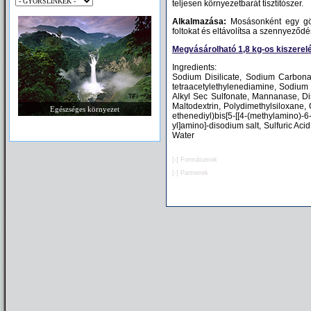
teljesen környezetbarát tisztítószer.
Alkalmazása:
Mosásonként egy gö
foltokat és eltávolítsa a szennyeződ
Megvásárolható
1,8 kg-os kiszerel
Ingredients:
Sodium Disilicate, Sodium Carbonat
tetraacetylethylenediamine, Sodium
Alkyl Sec Sulfonate, Mannanase, Dis
Maltodextrin, Polydimethylsiloxane, O
Egészséges környezet
ethenediyl)bis[5-[[4-(methylamino)-6
yl]amino]-disodium salt, Sulfuric A
Water
[-]
Formátumok
[-]
Partnerek