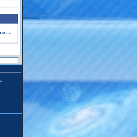
riss.hu
ás