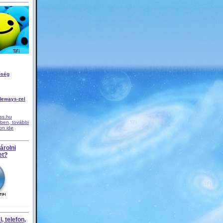
őség
Neways-zel
iss.hu
ben, további
son ide
árolni
et?
, telefon,