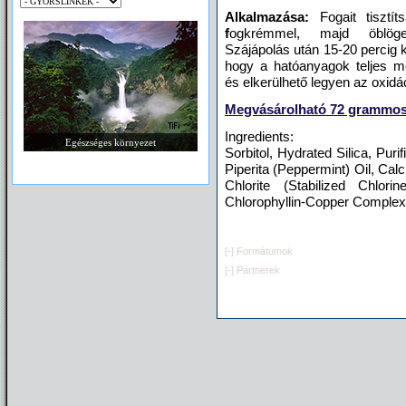
Alkalmazása:
Fogait tisztí
f
ogkrémmel, majd öblöges
Szájápolás után 15-20 percig ke
hogy a hatóanyagok teljes mé
és elkerülhető legyen az oxidá
Megvásárolható
72 grammos 
Ingredients:
Egészséges környezet
Sorbitol, Hydrated Silica, Pur
Piperita (Peppermint) Oil, C
Chlorite (Stabilized Chlor
Chlorophyllin-Copper Complex
[-]
Formátumok
[-]
Partnerek