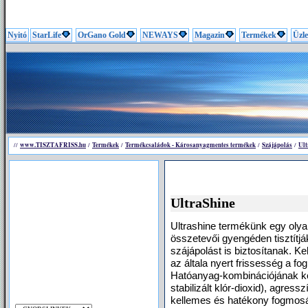
Nyitó
StarLife
OrGano Gold
NEWAYS
Magazin
Termékek
Üzle
www.TISZTAFRISS.hu
Termékek
Termékcsaládok - Károsanyagmentes termékek
Szájápolás
Ult
//
/
/
/
/
UltraShine
Ultrashine termékünk egy oly
összetevői gyengéden tisztítjá
szájápolást is biztosítanak. Ke
az általa nyert frissesség a f
Hatóanyag-kombinációjának kös
stabilizált klór-dioxid), agress
kellemes és hatékony fogmos