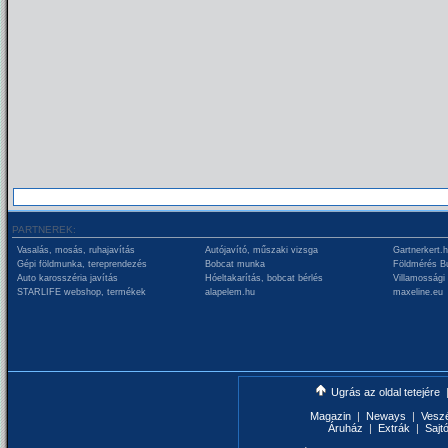
PARTNEREK:
Vasalás, mosás, ruhajavítás
Autójavító, műszaki vizsga
Gartnerkert.
Gépi földmunka, tereprendezés
Bobcat munka
Földmérés B
Auto karosszéria javítás
Hóeltakarítás, bobcat bérlés
Villamossági
STARLIFE webshop, termékek
alapelem.hu
maxeline.eu
Ugrás az oldal tetejére
Magazin
|
Neways
|
Vesz
Áruház
|
Extrák
|
Sajt