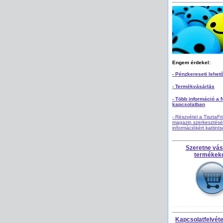
Engem érdekel:
- Pénzkereseti lehet
- Termékvásárlás
- Több információ a 
kapcsolatban
- Részvétel a TisztaFr
magazin szerkesztésé
információkért kattint
Szeretne vás
termékek
Kapcsolatfelvétel