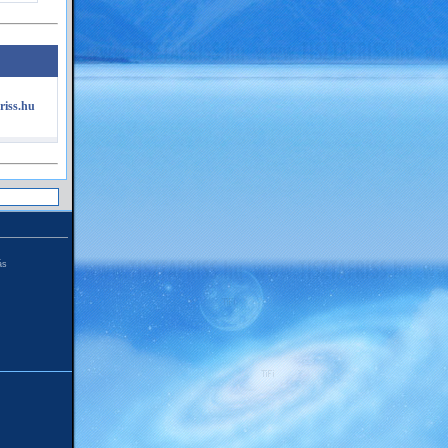
riss.hu
ás