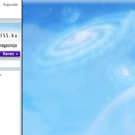
|
Kapcsolat
at