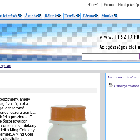
Hírlevél
|
Fórum
|
Honlap térkép
ti lehetőség
Áruház
Rólunk
Extrák
Fórum
Munka
ng Gold
Nyomtatóbarát változ
Oldal nyomtatása
 készítmény, amely
rgiával látja el a
, a triflarontó
honos fűszerű gomba,
k fel a pásztorok. E
először lovaikon
flarontót más hatékony
lett a Ming Gold egy
 termék. A Ming Gold
v életvitelhez