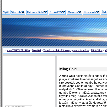
Nyitó
StarLife
OrGano Gold
NEWAYS
Magazin
Termékek
Üzle
www.TISZTAFRISS.hu
Termékek
Termékcsaládok - Károsanyagmentes termékek
Fitt & Vital
Mi
//
/
/
/
/
Ming Gold
A
Ming Gold
egy táplálék-kiegészítő
javítja az ellenállóképességet, és ene
szervezetet. Legfontosabb hatóanyaga
(Cordyceps Capitata) egy Tibetben 
melyet kb. 1500 évvel ezelőtt fedezte
gomba jótékony hatását a pásztorok 
figyelték meg. A Neways kutatói a tri
növényi anyagokkal kombinálták, így 
igazán hatékony táplálék-kiegészítő
biztosítja a szervezet számára az aktí