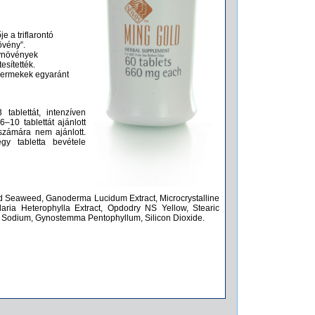
e a triflarontó
övény”.
gynövények
esítették.
 gyermekek egyaránt
tablettát, intenzíven
–10 tablettát ajánlott
számára nem ajánlott.
y tabletta bevétele
ed Seaweed, Ganoderma Lucidum Extract, Microcrystalline
llaria Heterophylla Extract, Opdodry NS Yellow, Stearic
 Sodium, Gynostemma Pentophyllum, Silicon Dioxide.