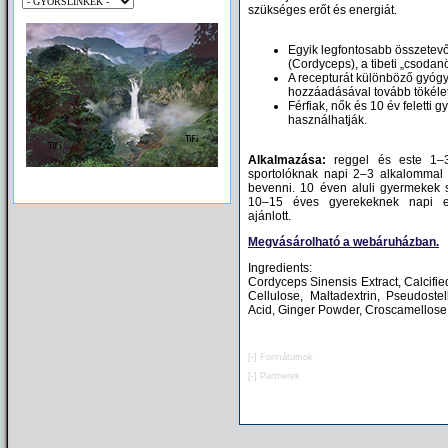
szükséges erőt és energiát.
Egyik legfontosabb összetevőj
(Cordyceps), a tibeti „csodan
A recepturát különböző gyó
hozzáadásával tovább tökélet
Férfiak, nők és 10 év feletti
használhatják.
Egészséges környezet
Alkalmazása:
reggel és este 1–3 
sportolóknak napi 2–3 alkalommal 6
bevenni. 10 éven aluli gyermekek 
10–15 éves gyerekeknek napi eg
ajánlott.
Megvásárolható
a webáruházban.
Ingredients:
Cordyceps Sinensis Extract, Calcifi
Cellulose, Maltadextrin, Pseudoste
Acid, Ginger Powder, Croscamellose
[-]
Formátumok
[-]
Partnerek