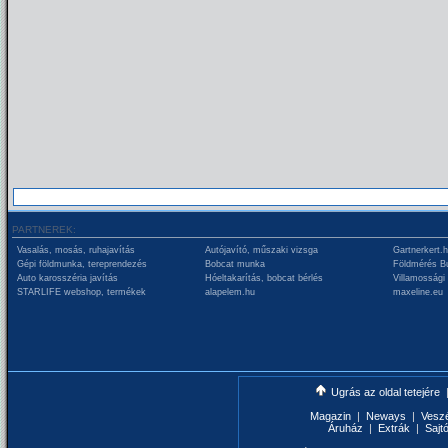
PARTNEREK:
Vasalás, mosás, ruhajavítás
Autójavító, műszaki vizsga
Gartnerkert.
Gépi földmunka, tereprendezés
Bobcat munka
Földmérés B
Auto karosszéria javítás
Hóeltakarítás, bobcat bérlés
Villamossági
STARLIFE webshop, termékek
alapelem.hu
maxeline.eu
Ugrás az oldal tetejére
Magazin
|
Neways
|
Vesz
Áruház
|
Extrák
|
Sajt