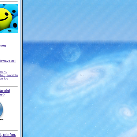
őség
Neways-zel
iss.hu
ben, további
son ide
árolni
et?
, telefon,