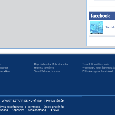
TisztaF
hu
Gépi földmunka, Bobcat munka
Termőföld szállítás, árak
udapest
Higiéniai termékek
Webdesign, keresőoptimalizál
 termékek
Termőföld árak, humusz
Földmérés gyors határidővel
|
WWW.TISZTAFRISS.HU címlap
|
Honlap térkép
élyes alkotórészek
|
Termékek
|
Üzleti lehetőség
ószoba
|
Kapcsolat
|
Álláslehetőség
|
Hírlevél